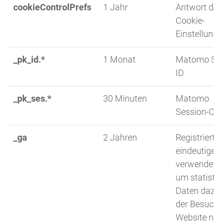
cookieControlPrefs
1 Jahr
Antwort der
Cookie-
Einstellung
_pk_id.*
1 Monat
Matomo Sei
ID
_pk_ses.*
30 Minuten
Matomo
Session-Co
_ga
2 Jahren
Registriert 
eindeutige I
verwendet w
um statisti
Daten dazu,
der Besuche
Website nut