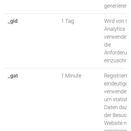
generieren.
_gid
1 Tag
Wird von G
Analytics
verwendet,
die
Anforderun
einzuschrä
_gat
1 Minute
Registriert 
eindeutige I
verwendet w
um statisti
Daten dazu,
der Besuche
Website nut
generieren